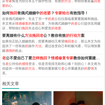
从
专家
角度为你分享五个操作性强、有效
的方法
，帮助你重新赢
回老
婆的
心。
如何
挽回
丧偶式婚姻中
的老婆
？
专家给出
有效指导！
在丧偶式婚姻中，失去了另一半
的老
公往往面临着重重困难和挑战。
本文将从
情感修复的
角度
出
发，为丧偶式婚姻中
的老
公们提供实用建
议，帮助他们
挽回
失去信心和爱意
的老婆
。
要离婚有什么
方法挽回老
公？教你有效
的行动方
案
如果你正陷入婚姻危机，想要离婚但又希望
挽回老
公，那么本文为你
提供了一些有效
的
操作
方法
。通过改变自己和积极沟通，可以增加重
建
感情的
机会。
老
公不爱自己了要
怎样挽回
？
情感修复专家
教你如何重建爱
的
当
老
公对你
的感情
变淡，你是否觉得无助和心痛？别担心！本文将为
你提供一些有效
的方法
，帮助你重新吸引
老
公并重建美好
的
爱
情
关
系。
相关文章