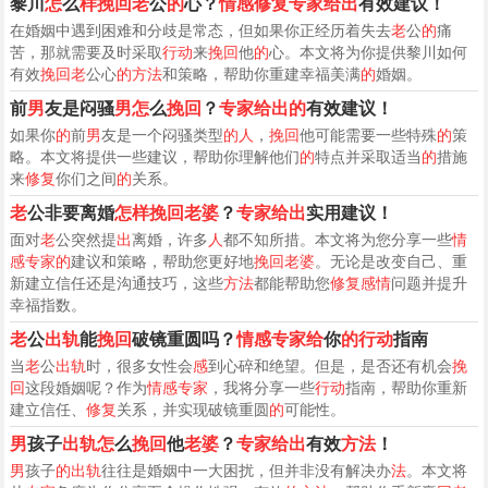
黎川
怎
么
样挽回老
公
的
心？
情感修复专家给出
有效建议！
在婚姻中遇到困难和分歧是常态，但如果你正经历着失去
老
公
的
痛
苦，那就需要及时采取
行动
来
挽回
他
的
心。本文将为你提供黎川如何
有效
挽回老
公心
的方法
和策略，帮助你重建幸福美满
的
婚姻。
前
男
友是闷骚
男怎
么
挽回
？
专家给出的
有效建议！
如果你
的
前
男
友是一个闷骚类型
的人
，
挽回
他可能需要一些特殊
的
策
略。本文将提供一些建议，帮助你理解他们
的
特点并采取适当
的
措施
来
修复
你们之间
的
关系。
老
公非要离婚
怎样挽回老婆
？
专家给出
实用建议！
面对
老
公突然提
出
离婚，许多
人
都不知所措。本文将为您分享一些
情
感专家的
建议和策略，帮助您更好地
挽回老婆
。无论是改变自己、重
新建立信任还是沟通技巧，这些
方法
都能帮助您
修复感情
问题并提升
幸福指数。
老
公
出轨
能
挽回
破镜重圆吗？
情感专家给
你
的行动
指南
当
老
公
出轨
时，很多女性会
感
到心碎和绝望。但是，是否还有机会
挽
回
这段婚姻呢？作为
情感专家
，我将分享一些
行动
指南，帮助你重新
建立信任、
修复
关系，并实现破镜重圆
的
可能性。
男
孩子
出轨怎
么
挽回
他
老婆
？
专家给出
有效
方法
！
男
孩子
的出轨
往往是婚姻中一大困扰，但并非没有解决办
法
。本文将