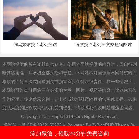
闹离婚后挽回老公的话
有效挽回老公的文案短句图片
本网站提供的所有资料仅供参考。使用本网站提供的内容时，应自行判
断其适用性，并承担全部风险和责任。本网站不对因使用本网站资料而
导致的任何直接或间接损失或损害承担任何法律责任。在一些情况下，
本网站可能会引用第三方来源的文章、图片、视频等内容，这些内容仅
作为分享、传递信息之用，并非构成我们对该内容的认可或支持。如果
您认为您的版权或其他权利受到侵犯，请联系我们及时处理这些问题。
Copyright Your xingfu1314.com Rights Reserved.
备案号：
粤ICP备2022150228号
Powered By
Z-BlogPHP
Theme By
添加微信，领取20分钟免费咨询
前端老白