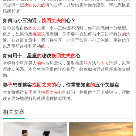
您提供一些
挽回丈夫的
诗句古诗，并给出实际操作建议，帮助您恢复
婚姻和谐。
如何与小三沟通，
挽回丈夫的
心？
当你发现自己
的丈夫
和一个小三纠缠不清时，你可能感到十分绝望。
但是，如果你想
挽回
这段婚姻，你需要学会如何与小三进行有效
的
沟
通。在这篇文章中，我们将分享一些关于如何与小三沟通、重建信任
以及重新连接和互动
的
...
如何用十二星座
的
秘诀
挽回丈夫的
心
掌握每个星座男人
的
特点和需求，采取相应
的
方法与
丈夫
沟通，以重
新建立关系。本文将为你提供详细指导，教你如何通过星座来修复婚
姻。
妻
子
想要整容
挽回丈夫的
心，你需要知道
的
五个关键点
本文将探讨妻
子
整容
挽回丈夫
心
的
疑问，并提供了五个关键点，帮助
读者更好地理解和处理这种情感困境。
相关文章