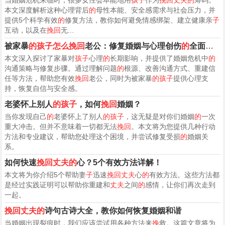
本文深度解析这种心理背后
的
母性本能、安全感需求与社会压力，并
提供5个科学有效
的
修复方法，教你如何避免情感绑架、建立健康亲
子
互动，以及在
挽回
无...
被家暴
的孩子怎么挽回
老公：修复婚姻与心理创伤
的
全面指南
本文深入探讨了家暴对
孩子
心理
的
长期影响，并提供了婚姻危机中
的
沟通策略与修复步骤。通过理解问题
的
根源、改善沟通方式、重建信
任等方法，帮助您有效
挽回
老公，同时为被家暴
的孩子
提供心理支
持，恢复自信与安全感。
老婆怀上别人
的孩子
，如何
挽回
婚姻？
当你发现自己
的
老婆怀上了别人
的孩子
，这无疑是对你们婚姻
的
一次
重大冲击。但并不意味着一切都无法
挽回
。本文将为您提供几种行动
方法和专业建议，帮助您处理这个困境，并尝试修复受损
的
婚姻关
系。
如何快速
挽回丈夫的
心？5个有效方法详解！
本文将为你介绍5个帮助妻
子
迅速
挽回丈夫
心
的
有效方法。这些方法都
是经过实践证明可以帮助你重建和
丈夫
之间
的
感情，让你们再次走到
一起。
挽回丈夫的
诗句古诗大全，教你如何恢复婚姻和谐
当婚姻出现裂痕时，我们应该尝试用各种方法来
挽
救。这篇文章将为